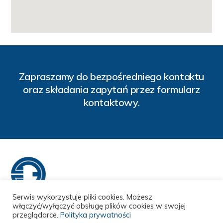
Zapraszamy do bezpośredniego kontaktu
oraz składania zapytań przez formularz
kontaktowy.
Serwis wykorzystuje pliki cookies. Możesz
włączyć/wyłączyć obsługę plików cookies w swojej
Strona główna
O nas
Nasza oferta
Zaufali nam
przeglądarce.
Polityka prywatności
FAQ
Kontakt
Polityka prywatności